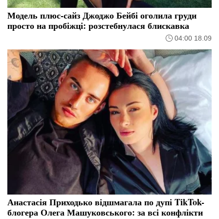
Модель плюс-сайз Джоджо Бейбі оголила груди
просто на пробіжці: розстебнулася блискавка
04:00 18.09
Анастасія Приходько відшмагала по дупі TikTok-
блогера Олега Машуковського: за всі конфлікти