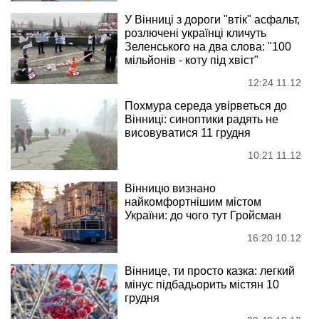
У Вінниці з дороги "втік" асфальт,
розлючені українці кличуть
Зеленського на два слова: "100
мільйонів - коту під хвіст"
12:24 11.12
Похмура середа увірветься до
Вінниці: синоптики радять не
висовуватися 11 грудня
10:21 11.12
Вінницю визнано
найкомфортнішим містом
України: до чого тут Гройсман
16:20 10.12
Віннице, ти просто казка: легкий
мінус підбадьорить містян 10
грудня