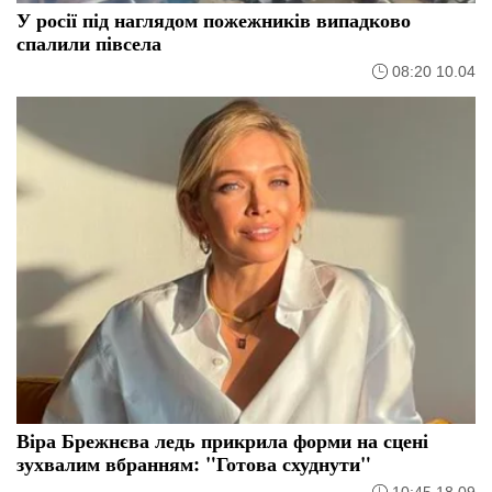
У росії під наглядом пожежників випадково
спалили півсела
08:20 10.04
Віра Брежнєва ледь прикрила форми на сцені
зухвалим вбранням: "Готова схуднути"
10:45 18.09