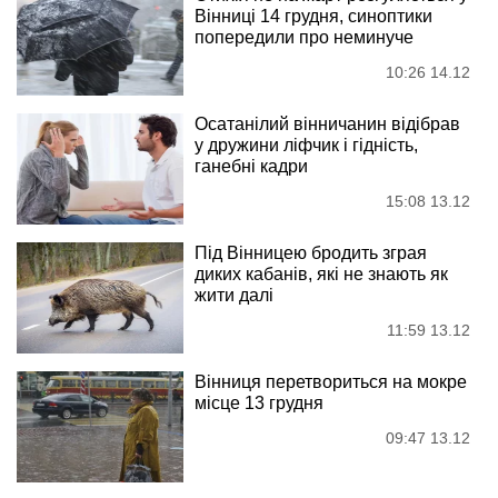
Вінниці 14 грудня, синоптики
попередили про неминуче
10:26 14.12
Осатанілий вінничанин відібрав
у дружини ліфчик і гідність,
ганебні кадри
15:08 13.12
Під Вінницею бродить зграя
диких кабанів, які не знають як
жити далі
11:59 13.12
Вінниця перетвориться на мокре
місце 13 грудня
09:47 13.12