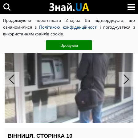
Продовжуючи переглядати Znaj.ua Ви підтверджуєте, що
ВІЙНА РОСІЇ ПРОТИ УКРАЇНИ
КОРОНАВІРУС В УКРАЇНІ І
ознайомилися з
Політикою конфіденційності
і погоджуєтеся з
використанням файлів cookie.
Банк ліквідували після 11 років:
вкладникам припинили виплачувати
Зрозумів
компенсації
ВІННИЦЯ, СТОРІНКА 10