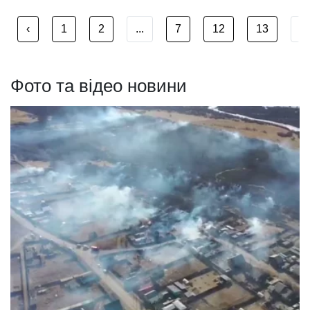
‹
1
2
...
7
12
13
...
Фото та відео новини