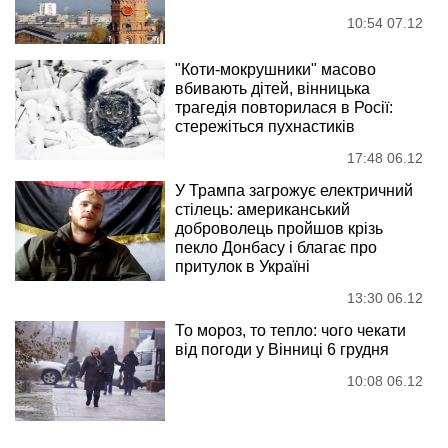
10:54 07.12
"Коти-мокрушники" масово
вбивають дітей, вінницька
трагедія повторилася в Росії:
стережіться пухнастиків
17:48 06.12
У Трампа загрожує електричний
стілець: американський
доброволець пройшов крізь
пекло Донбасу і благає про
притулок в Україні
13:30 06.12
То мороз, то тепло: чого чекати
від погоди у Вінниці 6 грудня
10:08 06.12