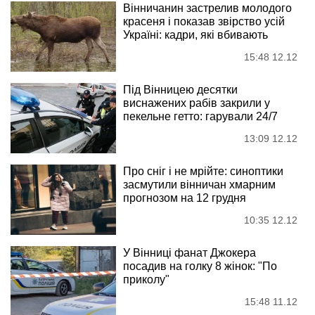
Вінничанин застрелив молодого
красеня і показав звірство усій
Україні: кадри, які вбивають
15:48 12.12
Під Вінницею десятки
виснажених рабів закрили у
пекельне гетто: гарували 24/7
13:09 12.12
Про сніг і не мрійте: синоптики
засмутили вінничан хмарним
прогнозом на 12 грудня
10:35 12.12
У Вінниці фанат Джокера
посадив на голку 8 жінок: "По
приколу"
15:48 11.12