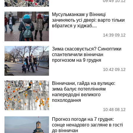
09:49 10.12
Мусульманкам у Вінниці
зачиняють усі двері: варто тільки
вбратися у хіджаб....
14:39 09.12
Зима скасовується? Синоптики
спантеличили вінничан
прогнозом на 9 грудня
10:42 09.12
Вінничани, гайда на вулицю:
зима балує потеплінням
напередодні великого
похолодання
10:48 08.12
Прогноз погоди на 7 грудня:
сонце ненадовго загляне в гості
до вінничан