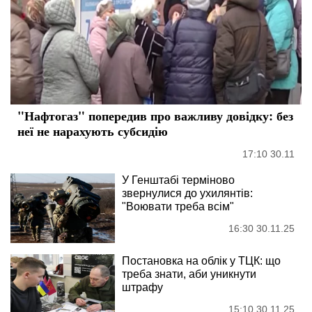
"Нафтогаз" попередив про важливу довідку: без
неї не нарахують субсидію
17:10 30.11
У Генштабі терміново
звернулися до ухилянтів:
"Воювати треба всім"
16:30 30.11.25
Постановка на облік у ТЦК: що
треба знати, аби уникнути
штрафу
15:10 30.11.25