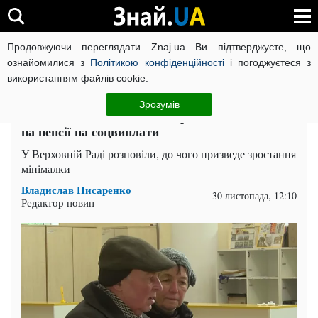
Продовжуючи переглядати Znaj.ua Ви підтверджуєте, що
ВІЙНА РОСІЇ ПРОТИ УКРАЇНИ
КОРОНАВІРУС В УКРАЇНІ І
ознайомилися з
Політикою конфіденційності
і погоджуєтеся з
використанням файлів cookie.
Головна
Вінниця
ЧИТАТЬ НА РУССКОМ
Зрозумів
Підвищення мінімальної зарплати: як вплине
на пенсії на соцвиплати
У Верховній Раді розповіли, до чого призведе зростання
мінімалки
Владислав Писаренко
30 листопада, 12:10
Редактор новин